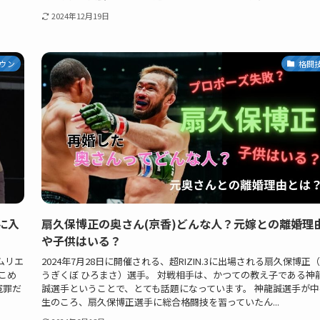
2024年12月19日
ウン
格闘
に入
扇久保博正の奥さん(京香)どんな人？元嫁との離婚理
や子供はいる？
ムリエ
2024年7月28日に開催される、超RIZIN.3に出場される扇久保博正
『こめ
うぎくぼ ひろまさ）選手。 対戦相手は、かつての教え子である神
冤罪だ
誠選手ということで、とても話題になっています。 神龍誠選手が中
生のころ、扇久保博正選手に総合格闘技を習っていたん...