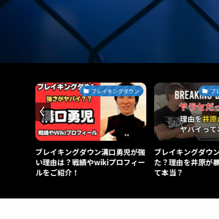
スポーツ
ブレイキングダウン
ブ
方法がす
ブレイキングダウン溝口勇児が強
ブレイキングダウ
らない理
い理由は？戦績やwikiプロフィー
た？理由を井原が
ルをご紹介！
て本当？