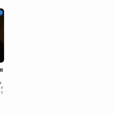
ン
戦
キ
ード
れて