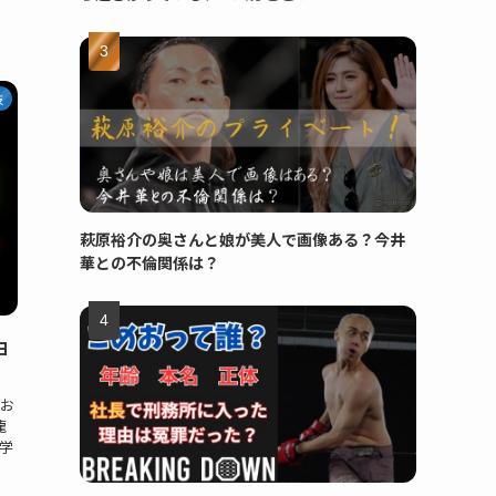
技
萩原裕介の奥さんと娘が美人で画像ある？今井
華との不倫関係は？
由
（お
龍
学