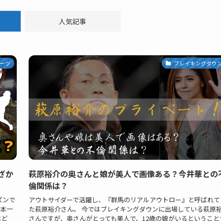
人気記事
ーツ
ブレイキングダウ
ざか
萩原裕介の奥さんと娘が美人で画像ある？今井華との
倫関係は？
ズンで
アウトサイダーで活躍し、『群馬のリアルアウトロー』と呼ばれて
日本一
た萩原裕介さん。 今ではブレイキングダウンに出場している萩原
はど
さんですが、奥さんがとっても美人で、12歳の娘がいるということ