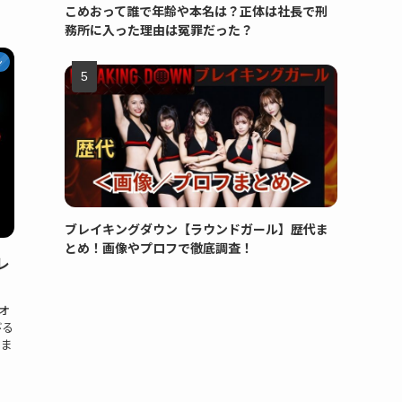
こめおって誰で年齢や本名は？正体は社長で刑
務所に入った理由は冤罪だった？
ン
ブレイキングダウン【ラウンドガール】歴代ま
とめ！画像やプロフで徹底調査！
レ
オ
びる
りま