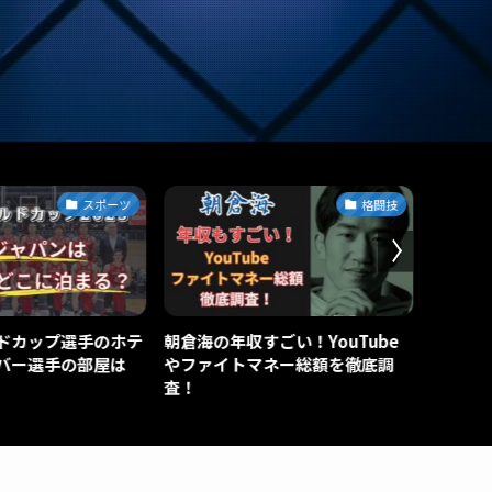
スポーツ
格闘技
ドカップ選手のホテ
朝倉海の年収すごい！YouTube
ぬりぼ
バー選手の部屋は
やファイトマネー総額を徹底調
人の経
査！