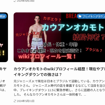
2024年6月18日
闘技
ブレイキングダウ
キヤ
カウアンオカモトのwikiプロフィール経歴！現在やブ
イキングダウンでの強さは？
リオ
元ジャニーズJr.で現在は日本とブラジルで活動している、カウアン
対戦が
カモトさん。 ジャニーズJr.時代の話を暴露するなどして注目を浴
手は、
中、ブレイキングダウン 11.5に緊急参戦し、さらに話題の人とな
した。 そんなカウアンオカモトさんは一体何者で、...
2024年5月31日