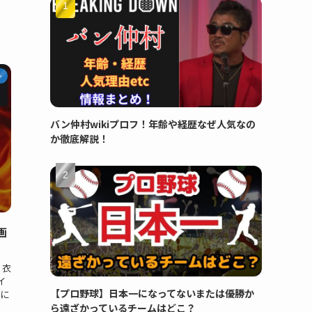
ン
バン仲村wikiプロフ！年齢や経歴なぜ人気なの
か徹底解説！
画
、衣
イ
【プロ野球】日本一になってないまたは優勝か
）に
ら遠ざかっているチームはどこ？