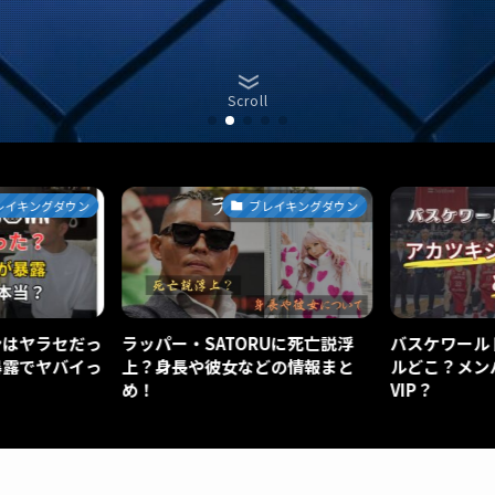
Scroll
レイキングダウン
ブレイキングダウン
ンはヤラセだっ
ラッパー・SATORUに死亡説浮
バスケワール
暴露でヤバイっ
上？身長や彼女などの情報まと
ルどこ？メン
め！
VIP？