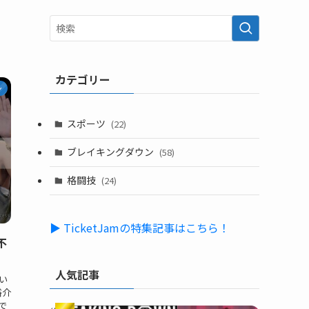
カテゴリー
ン
スポーツ
(22)
ブレイキングダウン
(58)
格闘技
(24)
▶ TicketJamの特集記事はこちら！
不
人気記事
い
裕介
で