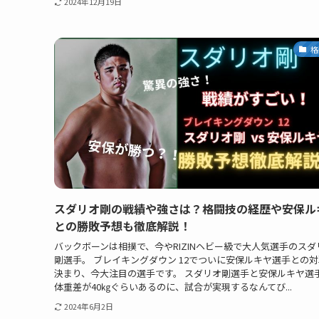
2024年12月19日
格
スダリオ剛の戦績や強さは？格闘技の経歴や安保ル
との勝敗予想も徹底解説！
バックボーンは相撲で、今やRIZINヘビー級で大人気選手のスダ
剛選手。 ブレイキングダウン 12でついに安保ルキヤ選手との
決まり、今大注目の選手です。 スダリオ剛選手と安保ルキヤ選
体重差が40㎏ぐらいあるのに、試合が実現するなんてび...
2024年6月2日