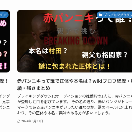
ウン
ブレイキングダウ
経歴！
赤パンニキって誰で正体や本名は？wikiプロフ経歴・
績・強さまとめ
イング
ブレイキングダウン12オーディションの推薦枠の1人に、赤パンニ
、見事
が登場し注目を浴びています。 その名の通り、赤いパンツがトレ
パンニ
マークである赤パンニキがいったい誰なのか、謎のベールに包ま
おり、その正体や本名に興味のある方が多いでしょう。 ...
2024年5月31日