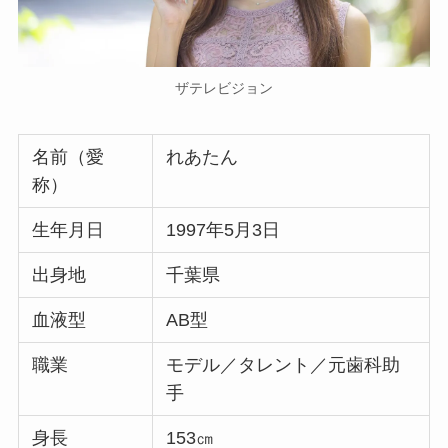
ザテレビジョン
名前（愛
れあたん
称）
生年月日
1997年5月3日
出身地
千葉県
血液型
AB型
職業
モデル／タレント／元歯科助
手
身長
153㎝