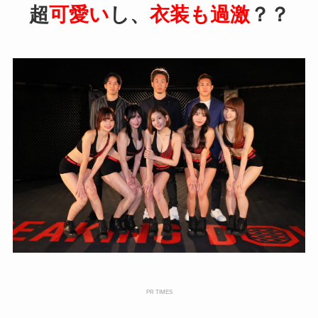
超
可愛い
し、
衣装も過激
？？
PR TIMES