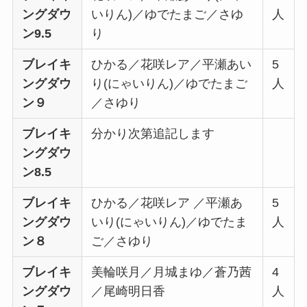
ングダウ
いりん)／ゆでたまご／さゆ
人
ン9.5
り
ブレイキ
ひかる／花咲レア／平瀬あい
5
ングダウ
り(にゃいりん)／ゆでたまご
人
ン９
／さゆり
ブレイキ
分かり次第追記します
ングダウ
ン8.5
ブレイキ
ひかる／花咲レア ／平瀬あ
5
ングダウ
いり(にゃいりん)／
ゆでたま
人
ン８
ご／
さゆり
ブレイキ
美輪咲月／月城まゆ／蒼乃茜
4
ングダウ
／尾崎明日香
人