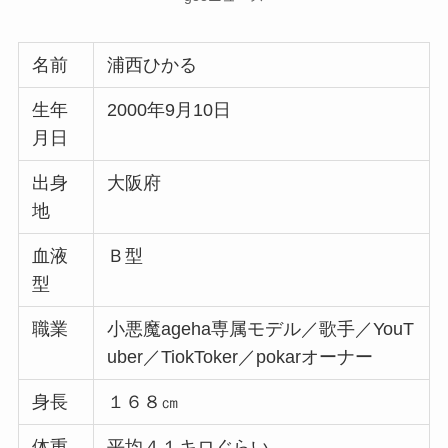
名前
浦西ひかる
生年
2000年9月10日
月日
出身
大阪府
地
血液
Ｂ型
型
職業
小悪魔ageha専属モデル／歌手／YouT
uber／TiokToker／pokarオーナー
身長
１６８㎝
体重
平均４１キロぐらい