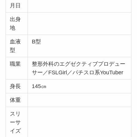
月日
出身
地
血液
B型
型
職業
整形外科のエグゼクティブプロデュー
サー／FSLGirl／パチスロ系YouTuber
身長
145㎝
体重
スリ
ーサ
イズ