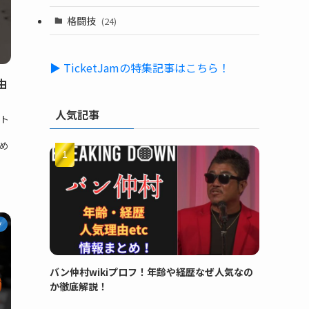
格闘技
(24)
▶ TicketJamの特集記事はこちら！
由
人気記事
ト
、
め
ツ
バン仲村wikiプロフ！年齢や経歴なぜ人気なの
か徹底解説！