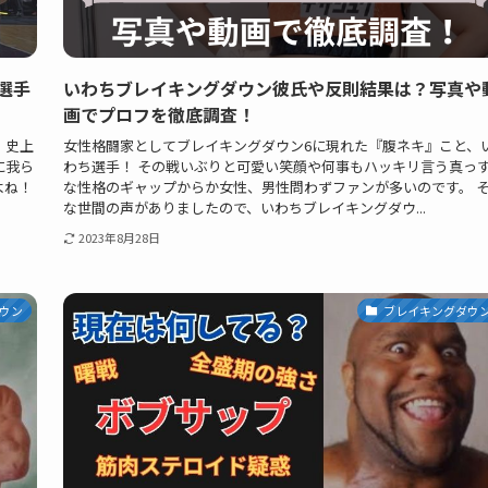
選手
いわちブレイキングダウン彼氏や反則結果は？写真や
画でプロフを徹底調査！
 史上
女性格闘家としてブレイキングダウン6に現れた『腹ネキ』こと、
に我ら
わち選手！ その戦いぶりと可愛い笑顔や何事もハッキリ言う真っ
よね！
な性格のギャップからか女性、男性問わずファンが多いのです。 
な世間の声がありましたので、いわちブレイキングダウ...
2023年8月28日
ウン
ブレイキングダウ