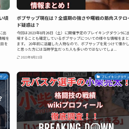
い頃
ボブサップ現在は？全盛期の強さや曙戦の筋肉ステロ
ド疑惑は？
に出
今回は2023年8月26日（土）に開催予定のブレイキングダウン9に
情報を
場することも確定しているボブサップについての様々な情報をまと
注目を
ます。 20年前に活躍した人物なので、ボブサップを見つけて懐か
と思った方には当時学生だった人も多いのではないでしょ...
2023年8月21日
ウン
ブレイキングダウ