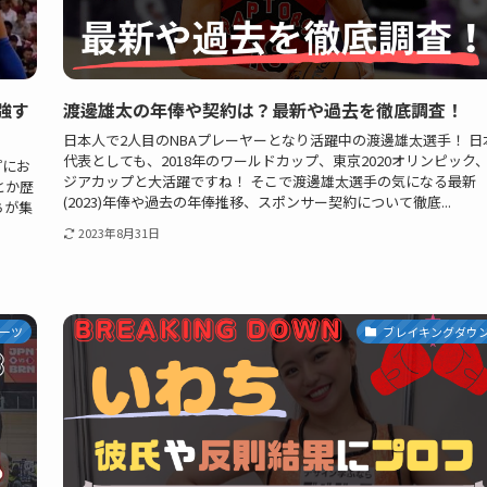
強す
渡邊雄太の年俸や契約は？最新や過去を徹底調査！
日本人で2人目のNBAプレーヤーとなり活躍中の渡邊雄太選手！ 日
代表としても、2018年のワールドカップ、東京2020オリンピック
プにお
ジアカップと大活躍ですね！ そこで渡邊雄太選手の気になる最新
とか歴
(2023)年俸や過去の年俸推移、スポンサー契約について徹底...
ちが集
2023年8月31日
ーツ
ブレイキングダウ