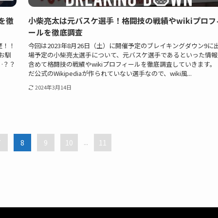
を徹
小柴亮太は元バスケ選手！格闘技の戦績やwikiプロフ
ールを徹底調査
歴！！
今回は2023年8月26日（土）に開催予定のブレイキングダウン9に
はお馴
場予定の小柴亮太選手について、元バスケ選手であるといった情報
…？？
含めて格闘技の戦績やwikiプロフィールを徹底調査していきます。
だ公式のWikipediaが作られていない選手なので、wiki風...
2024年3月14日
7
8
9
10
...
11