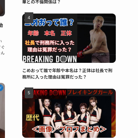
華との不倫関係は？
動
い
すぐ
そん
こめおって誰で年齢や本名は？正体は社長で刑
務所に入った理由は冤罪だった？
ン